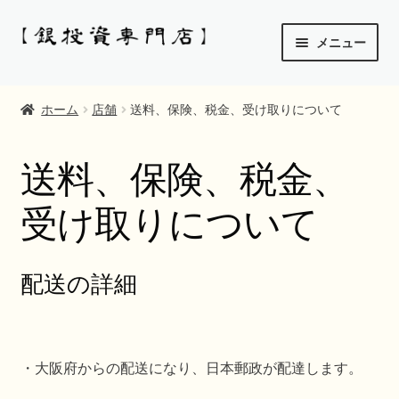
ナ
コ
メニュー
ビ
ン
ゲ
テ
店舗
ー
ン
ホーム
店舗
送料、保険、税金、受け取りについて
シ
ツ
配送について
ョ
へ
送料、保険、税金、
ン
ス
ポイントシステム
へ
キ
受け取りについて
ス
ッ
サ
その他の詳細
キ
プ
ブ
ッ
メ
プ
配送の詳細
ニ
ュ
ー
を
・大阪府からの配送になり、日本郵政が配達します。
展